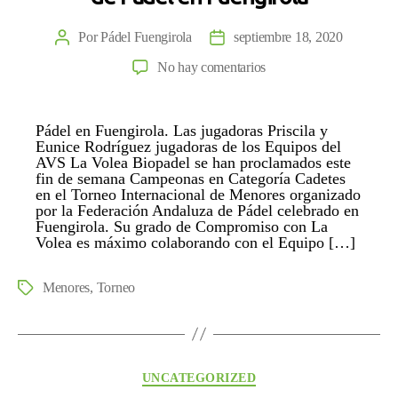
Por
Pádel Fuengirola
septiembre 18, 2020
Autor
Fecha
de
de
en
No hay comentarios
la
la
Priscila
entrada
entrada
y
Pádel en Fuengirola. Las jugadoras Priscila y
Eunice
Eunice Rodríguez jugadoras de los Equipos del
Rodríguez,
AVS La Volea Biopadel se han proclamados este
Campeonas
fin de semana Campeonas en Categoría Cadetes
en el Torneo Internacional de Menores organizado
en
por la Federación Andaluza de Pádel celebrado en
Categoría
Fuengirola. Su grado de Compromiso con La
Cadetes
Volea es máximo colaborando con el Equipo […]
en
el
Menores
,
Torneo
Etiquetas
Torneo
Internacional
de
Menores
Categorías
UNCATEGORIZED
de