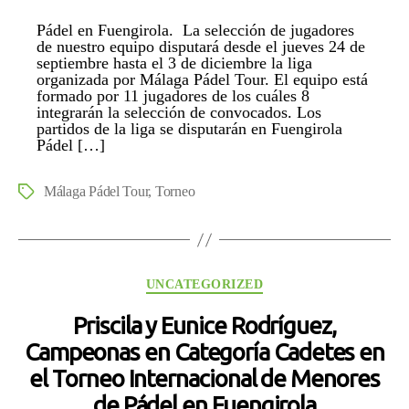
entrada
entrada
equipo
Pádel en Fuengirola. La selección de jugadores
de
de nuestro equipo disputará desde el jueves 24 de
Pádel
septiembre hasta el 3 de diciembre la liga
en
organizada por Málaga Pádel Tour. El equipo está
formado por 11 jugadores de los cuáles 8
Fuengirola
integrarán la selección de convocados. Los
disputará
partidos de la liga se disputarán en Fuengirola
la
Pádel […]
liga
Málaga
Málaga Pádel Tour
,
Torneo
Etiquetas
Pádel
Tour
Categorías
UNCATEGORIZED
Priscila y Eunice Rodríguez,
Campeonas en Categoría Cadetes en
el Torneo Internacional de Menores
de Pádel en Fuengirola