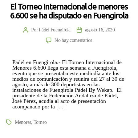
Pádel
El Torneo Internacional de menores
en
6.600 se ha disputado en Fuengirola
Fuengirola
Por
Pádel Fuengirola
agosto 16, 2020
Autor
Fecha
de
de
en
No hay comentarios
la
la
El
entrada
entrada
Torneo
Padel en Fuengirola.- El Torneo Internacional de
Internacional
Menores 6.600 llega esta semana a Fuengirola,
de
evento que se presentaba este mediodía ante los
menores
medios de comunicación y reunirá del 27 al 30 de
agosto, a más de 300 deportistas en las
6.600
instalaciones de Fuengirola Pádel By Wekap. El
se
presidente de la Federación Andaluza de Pádel,
ha
José Pérez, acudía al acto de presentación
acompañado por la […]
disputado
en
Fuengirola
Menores
,
Torneo
Etiquetas