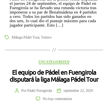
el jueves 24 de septiembre, el equipo de Pádel en
nuestro
Fuengirola se ha llevado una rotunda victoria tras
equipo
imponerse a su par de Benalmádena en 4 partidos
a cero. Todos los partidos han sido ganados en
en
dos sets, lo cual dio el puntaje máximo para cada
Málaga
jugador participante. Esto […]
Padel
Tour
Málaga Pádel Tour
,
Torneo
Etiquetas
Categorías
UNCATEGORIZED
El equipo de Pádel en Fuengirola
disputará la liga Málaga Pádel Tour
Por
Pádel Fuengirola
septiembre 22, 2020
Autor
Fecha
de
de
en
No hay comentarios
la
la
El