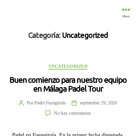
Padel
Menú
Fuengirola
Categoría:
Uncategorized
Categorías
UNCATEGORIZED
Buen comienzo para nuestro equipo
en Málaga Padel Tour
Por
Pádel Fuengirola
septiembre 29, 2020
Autor
Fecha
de
de
en
No hay comentarios
la
la
Buen
entrada
entrada
comienzo
Padel en Fuengirola. En la primer fecha disputada
para