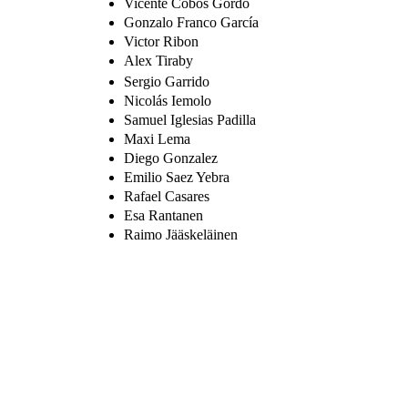
Vicente Cobos Gordo
Gonzalo Franco García
Victor Ribon
Alex Tiraby
Sergio Garrido
Nicolás Iemolo
Samuel Iglesias Padilla
Maxi Lema
Diego Gonzalez
Emilio Saez Yebra
Rafael Casares
Esa Rantanen
Raimo Jääskeläinen
Ya puedes adquirir nuestra
camiseta de Fuengirola
Padel