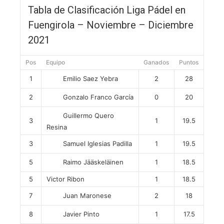
Tabla de Clasificación Liga Pádel en
Fuengirola – Noviembre – Diciembre
2021
Pos
Equipo
Ganados
Puntos
Emilio Saez Yebra
1
2
28
Gonzalo Franco García
2
0
20
Guillermo Quero
3
1
19.5
Resina
Samuel Iglesias Padilla
3
1
19.5
Raimo Jääskeläinen
5
1
18.5
5
Victor Ribon
1
18.5
Juan Maronese
7
2
18
Javier Pinto
8
1
17.5