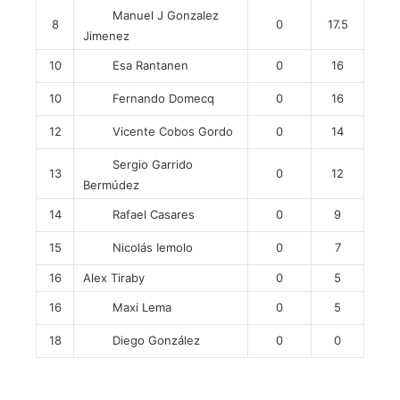
Manuel J Gonzalez
8
0
17.5
Jimenez
Esa Rantanen
10
0
16
Fernando Domecq
10
0
16
Vicente Cobos Gordo
12
0
14
Sergio Garrido
13
0
12
Bermúdez
Rafael Casares
14
0
9
Nicolás Iemolo
15
0
7
16
Alex Tiraby
0
5
Maxi Lema
16
0
5
Diego González
18
0
0